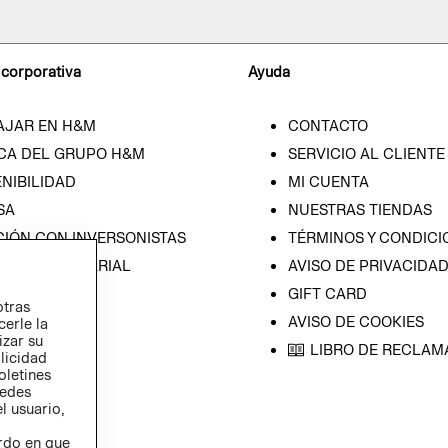
 corporativa
Ayuda
AJAR EN H&M
CONTACTO
CA DEL GRUPO H&M
SERVICIO AL CLIENTE
NIBILIDAD
MI CUENTA
SA
NUESTRAS TIENDAS
CIÓN CON INVERSONISTAS
TÉRMINOS Y CONDICI
ICA EMPRESARIAL
AVISO DE PRIVACIDA
GIFT CARD
otras
AVISO DE COOKIES
cerle la
izar su
LIBRO DE RECLAM
blicidad
oletines
redes
l usuario,
erdo en que