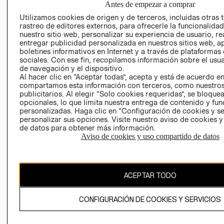
Antes de empezar a comprar
AVISO DE
Utilizamos cookies de origen y de terceros, incluidas otras 
COOKIES
rastreo de editores externos, para ofrecerle la funcionalid
nuestro sitio web, personalizar su experiencia de usuario, rea
LIBRO DE
entregar publicidad personalizada en nuestros sitios web, a
RECLAMACIO
boletines informativos en Internet y a través de plataformas
sociales. Con ese fin, recopilamos información sobre el usua
de navegación y el dispositivo.
Al hacer clic en “Aceptar todas”, acepta y está de acuerdo e
compartamos esta información con terceros, como nuestros
publicitarios. Al elegir “Solo cookies requeridas”, se bloque
opcionales, lo que limita nuestra entrega de contenido y fu
personalizadas. Haga clic en “Configuración de cookies y se
Ecuador ($)
personalizar sus opciones. Visite nuestro aviso de cookies 
de datos para obtener más información.
CAMBIAR REGIÓN
Aviso de cookies y uso compartido de datos
ACEPTAR TODO
El contenido de esta página web está protegido por copyright y es
propiedad de H&M Hennes & Mauritz AB.
CONFIGURACIÓN DE COOKIES Y SERVICIOS