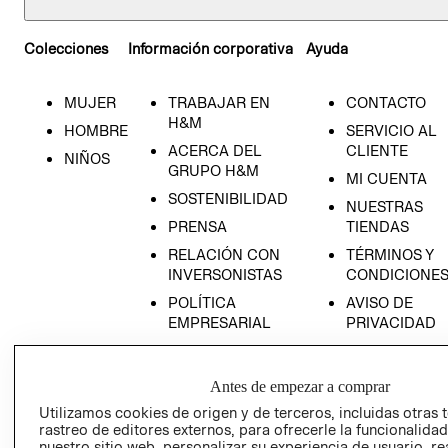
Colecciones
Información corporativa
Ayuda
MUJER
TRABAJAR EN
CONTACTO
H&M
HOMBRE
SERVICIO AL
ACERCA DEL
CLIENTE
NIÑOS
GRUPO H&M
MI CUENTA
SOSTENIBILIDAD
NUESTRAS
PRENSA
TIENDAS
RELACIÓN CON
TÉRMINOS Y
INVERSONISTAS
CONDICIONE
POLÍTICA
AVISO DE
EMPRESARIAL
PRIVACIDAD
GIFT CARD
AVISO DE
Antes de empezar a comprar
COOKIES
Utilizamos cookies de origen y de terceros, incluidas otras 
LIBRO DE
rastreo de editores externos, para ofrecerle la funcionalid
RECLAMACIO
nuestro sitio web, personalizar su experiencia de usuario, rea