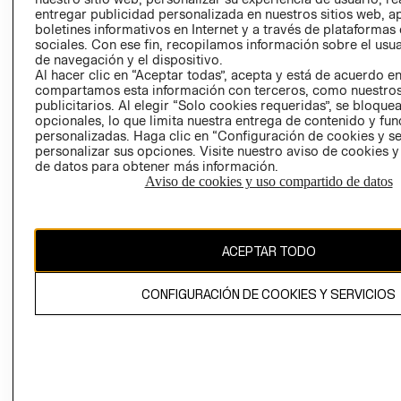
entregar publicidad personalizada en nuestros sitios web, a
boletines informativos en Internet y a través de plataformas
sociales. Con ese fin, recopilamos información sobre el usua
de navegación y el dispositivo.
Al hacer clic en “Aceptar todas”, acepta y está de acuerdo e
compartamos esta información con terceros, como nuestros
publicitarios. Al elegir “Solo cookies requeridas”, se bloque
opcionales, lo que limita nuestra entrega de contenido y fu
Ecuador ($)
personalizadas. Haga clic en “Configuración de cookies y se
personalizar sus opciones. Visite nuestro aviso de cookies 
CAMBIAR REGIÓN
de datos para obtener más información.
Aviso de cookies y uso compartido de datos
El contenido de esta página web está protegido por copyright y es
propiedad de H&M Hennes & Mauritz AB.
ACEPTAR TODO
CONFIGURACIÓN DE COOKIES Y SERVICIOS