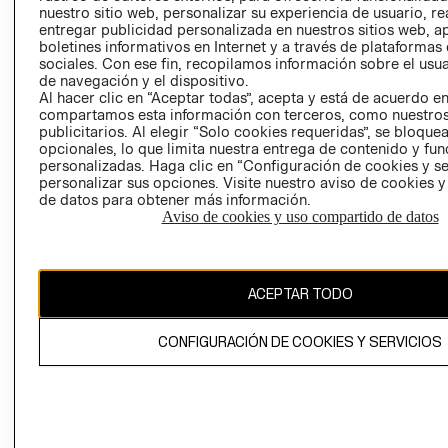
nuestro sitio web, personalizar su experiencia de usuario, rea
RECLAMACIO
entregar publicidad personalizada en nuestros sitios web, a
boletines informativos en Internet y a través de plataformas
sociales. Con ese fin, recopilamos información sobre el usua
de navegación y el dispositivo.
Al hacer clic en “Aceptar todas”, acepta y está de acuerdo e
compartamos esta información con terceros, como nuestros
publicitarios. Al elegir “Solo cookies requeridas”, se bloque
opcionales, lo que limita nuestra entrega de contenido y fu
Ecuador ($)
personalizadas. Haga clic en “Configuración de cookies y se
personalizar sus opciones. Visite nuestro aviso de cookies 
CAMBIAR REGIÓN
de datos para obtener más información.
Aviso de cookies y uso compartido de datos
El contenido de esta página web está protegido por copyright y es
ACEPTAR TODO
propiedad de H&M Hennes & Mauritz AB.
CONFIGURACIÓN DE COOKIES Y SERVICIOS