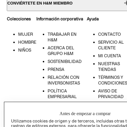
CONVIÉRTETE EN H&M MIEMBRO
Colecciones
Información corporativa
Ayuda
MUJER
TRABAJAR EN
CONTACTO
H&M
HOMBRE
SERVICIO AL
ACERCA DEL
CLIENTE
NIÑOS
GRUPO H&M
MI CUENTA
SOSTENIBILIDAD
NUESTRAS
PRENSA
TIENDAS
RELACIÓN CON
TÉRMINOS Y
INVERSONISTAS
CONDICIONE
POLÍTICA
AVISO DE
EMPRESARIAL
PRIVACIDAD
GIFT CARD
AVISO DE
Antes de empezar a comprar
COOKIES
Utilizamos cookies de origen y de terceros, incluidas otras 
rastreo de editores externos, para ofrecerle la funcionalid
LIBRO DE