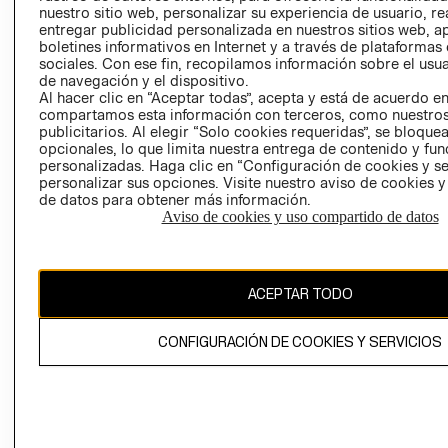
nuestro sitio web, personalizar su experiencia de usuario, rea
RECLAMACIO
entregar publicidad personalizada en nuestros sitios web, a
boletines informativos en Internet y a través de plataformas
sociales. Con ese fin, recopilamos información sobre el usua
de navegación y el dispositivo.
Al hacer clic en “Aceptar todas”, acepta y está de acuerdo e
compartamos esta información con terceros, como nuestros
publicitarios. Al elegir “Solo cookies requeridas”, se bloque
opcionales, lo que limita nuestra entrega de contenido y fu
Ecuador ($)
personalizadas. Haga clic en “Configuración de cookies y se
personalizar sus opciones. Visite nuestro aviso de cookies 
CAMBIAR REGIÓN
de datos para obtener más información.
Aviso de cookies y uso compartido de datos
El contenido de esta página web está protegido por copyright y es
ACEPTAR TODO
propiedad de H&M Hennes & Mauritz AB.
CONFIGURACIÓN DE COOKIES Y SERVICIOS