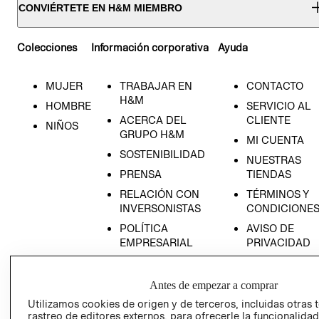
CONVIÉRTETE EN H&M MIEMBRO
Colecciones
Información corporativa
Ayuda
MUJER
TRABAJAR EN
CONTACTO
H&M
HOMBRE
SERVICIO AL
ACERCA DEL
CLIENTE
NIÑOS
GRUPO H&M
MI CUENTA
SOSTENIBILIDAD
NUESTRAS
PRENSA
TIENDAS
RELACIÓN CON
TÉRMINOS Y
INVERSONISTAS
CONDICIONE
POLÍTICA
AVISO DE
EMPRESARIAL
PRIVACIDAD
GIFT CARD
AVISO DE
Antes de empezar a comprar
COOKIES
Utilizamos cookies de origen y de terceros, incluidas otras 
rastreo de editores externos, para ofrecerle la funcionalid
LIBRO DE