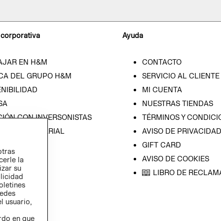
 corporativa
Ayuda
AJAR EN H&M
CONTACTO
CA DEL GRUPO H&M
SERVICIO AL CLIENTE
NIBILIDAD
MI CUENTA
SA
NUESTRAS TIENDAS
CIÓN CON INVERSONISTAS
TÉRMINOS Y CONDICI
ICA EMPRESARIAL
AVISO DE PRIVACIDA
GIFT CARD
otras
AVISO DE COOKIES
cerle la
izar su
LIBRO DE RECLAM
blicidad
oletines
redes
l usuario,
erdo en que