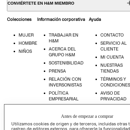
CONVIÉRTETE EN H&M MIEMBRO
Colecciones
Información corporativa
Ayuda
MUJER
TRABAJAR EN
CONTACTO
H&M
HOMBRE
SERVICIO AL
ACERCA DEL
CLIENTE
NIÑOS
GRUPO H&M
MI CUENTA
SOSTENIBILIDAD
NUESTRAS
PRENSA
TIENDAS
RELACIÓN CON
TÉRMINOS Y
INVERSONISTAS
CONDICIONE
POLÍTICA
AVISO DE
EMPRESARIAL
PRIVACIDAD
GIFT CARD
AVISO DE
Antes de empezar a comprar
COOKIES
Utilizamos cookies de origen y de terceros, incluidas otras 
rastreo de editores externos, para ofrecerle la funcionalid
LIBRO DE