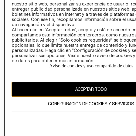
nuestro sitio web, personalizar su experiencia de usuario, rea
RECLAMACIO
entregar publicidad personalizada en nuestros sitios web, a
boletines informativos en Internet y a través de plataformas
sociales. Con ese fin, recopilamos información sobre el usua
de navegación y el dispositivo.
Al hacer clic en “Aceptar todas”, acepta y está de acuerdo e
compartamos esta información con terceros, como nuestros
publicitarios. Al elegir “Solo cookies requeridas”, se bloque
opcionales, lo que limita nuestra entrega de contenido y fu
Ecuador ($)
personalizadas. Haga clic en “Configuración de cookies y se
personalizar sus opciones. Visite nuestro aviso de cookies 
CAMBIAR REGIÓN
de datos para obtener más información.
Aviso de cookies y uso compartido de datos
El contenido de esta página web está protegido por copyright y es
ACEPTAR TODO
propiedad de H&M Hennes & Mauritz AB.
CONFIGURACIÓN DE COOKIES Y SERVICIOS