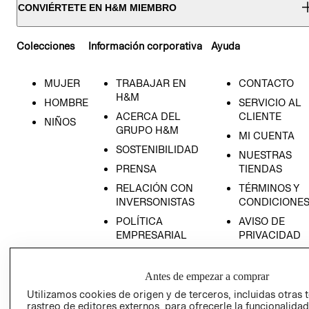
CONVIÉRTETE EN H&M MIEMBRO
Colecciones
Información corporativa
Ayuda
MUJER
TRABAJAR EN
CONTACTO
H&M
HOMBRE
SERVICIO AL
ACERCA DEL
CLIENTE
NIÑOS
GRUPO H&M
MI CUENTA
SOSTENIBILIDAD
NUESTRAS
PRENSA
TIENDAS
RELACIÓN CON
TÉRMINOS Y
INVERSONISTAS
CONDICIONE
POLÍTICA
AVISO DE
EMPRESARIAL
PRIVACIDAD
GIFT CARD
AVISO DE
Antes de empezar a comprar
COOKIES
Utilizamos cookies de origen y de terceros, incluidas otras 
rastreo de editores externos, para ofrecerle la funcionalid
LIBRO DE