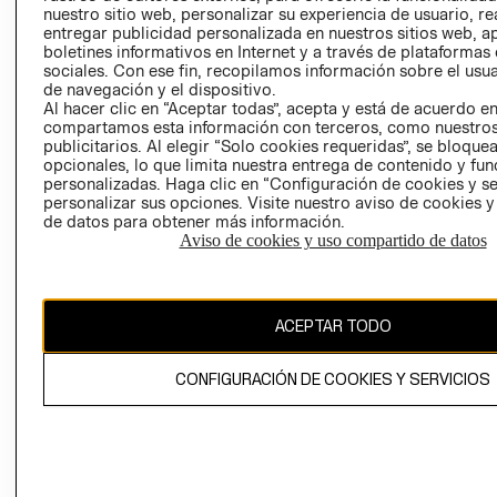
nuestro sitio web, personalizar su experiencia de usuario, rea
RECLAMACIO
entregar publicidad personalizada en nuestros sitios web, a
boletines informativos en Internet y a través de plataformas
sociales. Con ese fin, recopilamos información sobre el usua
de navegación y el dispositivo.
Al hacer clic en “Aceptar todas”, acepta y está de acuerdo e
compartamos esta información con terceros, como nuestros
publicitarios. Al elegir “Solo cookies requeridas”, se bloque
opcionales, lo que limita nuestra entrega de contenido y fu
Ecuador ($)
personalizadas. Haga clic en “Configuración de cookies y se
personalizar sus opciones. Visite nuestro aviso de cookies 
CAMBIAR REGIÓN
de datos para obtener más información.
Aviso de cookies y uso compartido de datos
El contenido de esta página web está protegido por copyright y es
ACEPTAR TODO
propiedad de H&M Hennes & Mauritz AB.
CONFIGURACIÓN DE COOKIES Y SERVICIOS