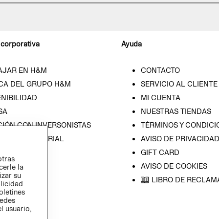
 corporativa
Ayuda
AJAR EN H&M
CONTACTO
CA DEL GRUPO H&M
SERVICIO AL CLIENTE
NIBILIDAD
MI CUENTA
SA
NUESTRAS TIENDAS
CIÓN CON INVERSONISTAS
TÉRMINOS Y CONDICI
ICA EMPRESARIAL
AVISO DE PRIVACIDA
GIFT CARD
otras
AVISO DE COOKIES
cerle la
izar su
LIBRO DE RECLAM
blicidad
oletines
redes
l usuario,