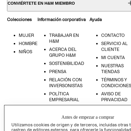
CONVIÉRTETE EN H&M MIEMBRO
Colecciones
Información corporativa
Ayuda
MUJER
TRABAJAR EN
CONTACTO
H&M
HOMBRE
SERVICIO AL
ACERCA DEL
CLIENTE
NIÑOS
GRUPO H&M
MI CUENTA
SOSTENIBILIDAD
NUESTRAS
PRENSA
TIENDAS
RELACIÓN CON
TÉRMINOS Y
INVERSONISTAS
CONDICIONE
POLÍTICA
AVISO DE
EMPRESARIAL
PRIVACIDAD
GIFT CARD
AVISO DE
Antes de empezar a comprar
COOKIES
Utilizamos cookies de origen y de terceros, incluidas otras 
rastreo de editores externos, para ofrecerle la funcionalid
LIBRO DE