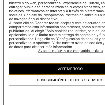
nuestro sitio web, personalizar su experiencia de usuario, rea
RECLAMACIO
entregar publicidad personalizada en nuestros sitios web, a
boletines informativos en Internet y a través de plataformas
sociales. Con ese fin, recopilamos información sobre el usua
de navegación y el dispositivo.
Al hacer clic en “Aceptar todas”, acepta y está de acuerdo e
compartamos esta información con terceros, como nuestros
publicitarios. Al elegir “Solo cookies requeridas”, se bloque
opcionales, lo que limita nuestra entrega de contenido y fu
Ecuador ($)
personalizadas. Haga clic en “Configuración de cookies y se
personalizar sus opciones. Visite nuestro aviso de cookies 
CAMBIAR REGIÓN
de datos para obtener más información.
Aviso de cookies y uso compartido de datos
El contenido de esta página web está protegido por copyright y es
ACEPTAR TODO
propiedad de H&M Hennes & Mauritz AB.
CONFIGURACIÓN DE COOKIES Y SERVICIOS