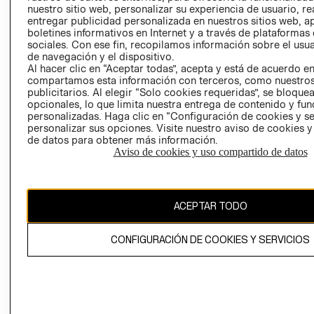
nuestro sitio web, personalizar su experiencia de usuario, rea
RECLAMACIO
entregar publicidad personalizada en nuestros sitios web, a
boletines informativos en Internet y a través de plataformas
sociales. Con ese fin, recopilamos información sobre el usua
de navegación y el dispositivo.
Al hacer clic en “Aceptar todas”, acepta y está de acuerdo e
compartamos esta información con terceros, como nuestros
publicitarios. Al elegir “Solo cookies requeridas”, se bloque
opcionales, lo que limita nuestra entrega de contenido y fu
Ecuador ($)
personalizadas. Haga clic en “Configuración de cookies y se
personalizar sus opciones. Visite nuestro aviso de cookies 
CAMBIAR REGIÓN
de datos para obtener más información.
Aviso de cookies y uso compartido de datos
El contenido de esta página web está protegido por copyright y es
ACEPTAR TODO
propiedad de H&M Hennes & Mauritz AB.
CONFIGURACIÓN DE COOKIES Y SERVICIOS