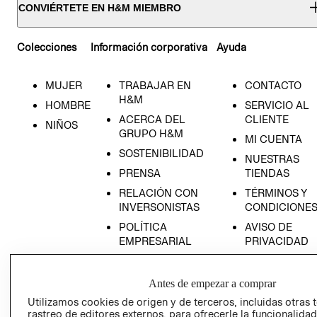
CONVIÉRTETE EN H&M MIEMBRO
Colecciones
Información corporativa
Ayuda
MUJER
TRABAJAR EN
CONTACTO
H&M
HOMBRE
SERVICIO AL
ACERCA DEL
CLIENTE
NIÑOS
GRUPO H&M
MI CUENTA
SOSTENIBILIDAD
NUESTRAS
PRENSA
TIENDAS
RELACIÓN CON
TÉRMINOS Y
INVERSONISTAS
CONDICIONE
POLÍTICA
AVISO DE
EMPRESARIAL
PRIVACIDAD
GIFT CARD
AVISO DE
Antes de empezar a comprar
COOKIES
Utilizamos cookies de origen y de terceros, incluidas otras 
rastreo de editores externos, para ofrecerle la funcionalid
LIBRO DE