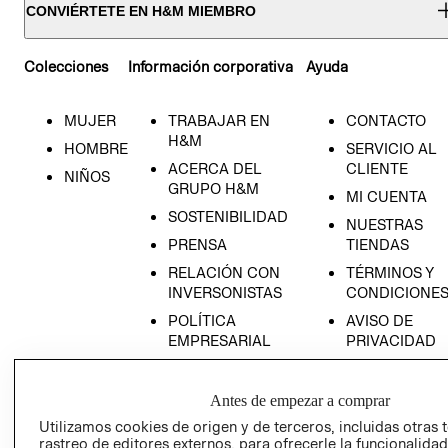
CONVIÉRTETE EN H&M MIEMBRO
Colecciones
Información corporativa
Ayuda
MUJER
TRABAJAR EN
CONTACTO
H&M
HOMBRE
SERVICIO AL
ACERCA DEL
CLIENTE
NIÑOS
GRUPO H&M
MI CUENTA
SOSTENIBILIDAD
NUESTRAS
PRENSA
TIENDAS
RELACIÓN CON
TÉRMINOS Y
INVERSONISTAS
CONDICIONE
POLÍTICA
AVISO DE
EMPRESARIAL
PRIVACIDAD
GIFT CARD
AVISO DE
Antes de empezar a comprar
COOKIES
Utilizamos cookies de origen y de terceros, incluidas otras 
rastreo de editores externos, para ofrecerle la funcionalid
LIBRO DE