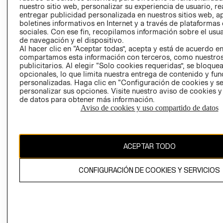
nuestro sitio web, personalizar su experiencia de usuario, rea
RECLAMACIO
entregar publicidad personalizada en nuestros sitios web, a
boletines informativos en Internet y a través de plataformas
sociales. Con ese fin, recopilamos información sobre el usua
de navegación y el dispositivo.
Al hacer clic en “Aceptar todas”, acepta y está de acuerdo e
compartamos esta información con terceros, como nuestros
publicitarios. Al elegir “Solo cookies requeridas”, se bloque
opcionales, lo que limita nuestra entrega de contenido y fu
Ecuador ($)
personalizadas. Haga clic en “Configuración de cookies y se
personalizar sus opciones. Visite nuestro aviso de cookies 
CAMBIAR REGIÓN
de datos para obtener más información.
Aviso de cookies y uso compartido de datos
El contenido de esta página web está protegido por copyright y es
ACEPTAR TODO
propiedad de H&M Hennes & Mauritz AB.
CONFIGURACIÓN DE COOKIES Y SERVICIOS