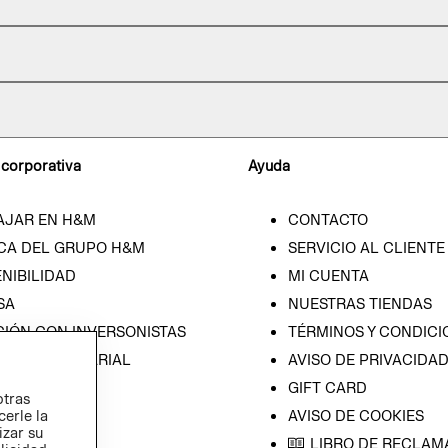
 corporativa
Ayuda
AJAR EN H&M
CONTACTO
CA DEL GRUPO H&M
SERVICIO AL CLIENTE
NIBILIDAD
MI CUENTA
SA
NUESTRAS TIENDAS
CIÓN CON INVERSONISTAS
TÉRMINOS Y CONDICI
ICA EMPRESARIAL
AVISO DE PRIVACIDA
GIFT CARD
otras
cerle la
AVISO DE COOKIES
izar su
LIBRO DE RECLAM