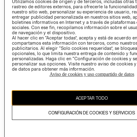
Utilizamos cookies de origen y de terceros, incluidas otras 
COOKIES
rastreo de editores externos, para ofrecerle la funcionalid
LIBRO DE
nuestro sitio web, personalizar su experiencia de usuario, rea
RECLAMACIO
entregar publicidad personalizada en nuestros sitios web, a
boletines informativos en Internet y a través de plataformas
sociales. Con ese fin, recopilamos información sobre el usua
de navegación y el dispositivo.
Al hacer clic en “Aceptar todas”, acepta y está de acuerdo e
compartamos esta información con terceros, como nuestros
publicitarios. Al elegir “Solo cookies requeridas”, se bloque
opcionales, lo que limita nuestra entrega de contenido y fu
Ecuador ($)
personalizadas. Haga clic en “Configuración de cookies y se
personalizar sus opciones. Visite nuestro aviso de cookies 
de datos para obtener más información.
CAMBIAR REGIÓN
Aviso de cookies y uso compartido de datos
El contenido de esta página web está protegido por copyright y es
ACEPTAR TODO
propiedad de H&M Hennes & Mauritz AB.
CONFIGURACIÓN DE COOKIES Y SERVICIOS