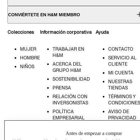
CONVIÉRTETE EN H&M MIEMBRO
Colecciones
Información corporativa
Ayuda
MUJER
TRABAJAR EN
CONTACTO
H&M
HOMBRE
SERVICIO AL
ACERCA DEL
CLIENTE
NIÑOS
GRUPO H&M
MI CUENTA
SOSTENIBILIDAD
NUESTRAS
PRENSA
TIENDAS
RELACIÓN CON
TÉRMINOS Y
INVERSONISTAS
CONDICIONE
POLÍTICA
AVISO DE
EMPRESARIAL
PRIVACIDAD
GIFT CARD
Antes de empezar a comprar
AVISO DE