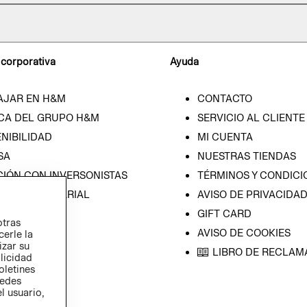
 corporativa
Ayuda
AJAR EN H&M
CONTACTO
CA DEL GRUPO H&M
SERVICIO AL CLIENTE
NIBILIDAD
MI CUENTA
SA
NUESTRAS TIENDAS
CIÓN CON INVERSONISTAS
TÉRMINOS Y CONDICI
ICA EMPRESARIAL
AVISO DE PRIVACIDA
GIFT CARD
otras
AVISO DE COOKIES
cerle la
izar su
LIBRO DE RECLAM
blicidad
oletines
redes
l usuario,