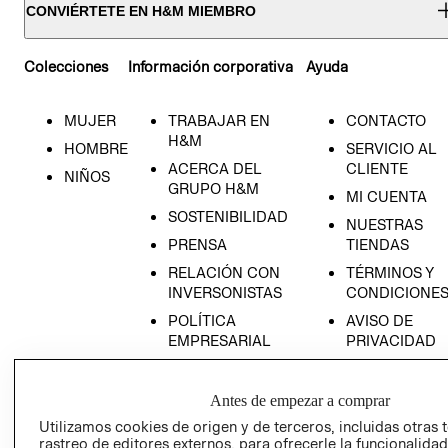
CONVIÉRTETE EN H&M MIEMBRO
Colecciones
Información corporativa
Ayuda
MUJER
TRABAJAR EN
CONTACTO
H&M
HOMBRE
SERVICIO AL
ACERCA DEL
CLIENTE
NIÑOS
GRUPO H&M
MI CUENTA
SOSTENIBILIDAD
NUESTRAS
PRENSA
TIENDAS
RELACIÓN CON
TÉRMINOS Y
INVERSONISTAS
CONDICIONE
POLÍTICA
AVISO DE
EMPRESARIAL
PRIVACIDAD
GIFT CARD
AVISO DE
Antes de empezar a comprar
COOKIES
Utilizamos cookies de origen y de terceros, incluidas otras 
rastreo de editores externos, para ofrecerle la funcionalid
LIBRO DE