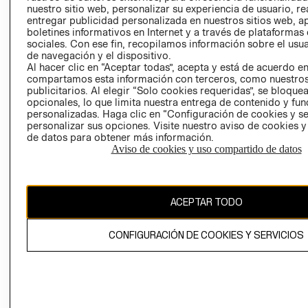
nuestro sitio web, personalizar su experiencia de usuario, rea
RECLAMACIO
entregar publicidad personalizada en nuestros sitios web, a
boletines informativos en Internet y a través de plataformas
sociales. Con ese fin, recopilamos información sobre el usua
de navegación y el dispositivo.
Al hacer clic en “Aceptar todas”, acepta y está de acuerdo e
compartamos esta información con terceros, como nuestros
publicitarios. Al elegir “Solo cookies requeridas”, se bloque
opcionales, lo que limita nuestra entrega de contenido y fu
Ecuador ($)
personalizadas. Haga clic en “Configuración de cookies y se
personalizar sus opciones. Visite nuestro aviso de cookies 
CAMBIAR REGIÓN
de datos para obtener más información.
Aviso de cookies y uso compartido de datos
El contenido de esta página web está protegido por copyright y es
ACEPTAR TODO
propiedad de H&M Hennes & Mauritz AB.
CONFIGURACIÓN DE COOKIES Y SERVICIOS