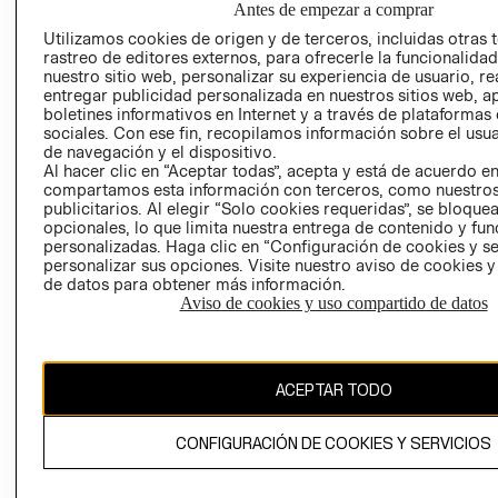
Antes de empezar a comprar
AVISO DE
Utilizamos cookies de origen y de terceros, incluidas otras 
COOKIES
rastreo de editores externos, para ofrecerle la funcionalid
nuestro sitio web, personalizar su experiencia de usuario, rea
LIBRO DE
entregar publicidad personalizada en nuestros sitios web, a
RECLAMACIO
boletines informativos en Internet y a través de plataformas
sociales. Con ese fin, recopilamos información sobre el usua
de navegación y el dispositivo.
Al hacer clic en “Aceptar todas”, acepta y está de acuerdo e
compartamos esta información con terceros, como nuestros
publicitarios. Al elegir “Solo cookies requeridas”, se bloque
opcionales, lo que limita nuestra entrega de contenido y fu
personalizadas. Haga clic en “Configuración de cookies y se
Ecuador ($)
personalizar sus opciones. Visite nuestro aviso de cookies 
de datos para obtener más información.
CAMBIAR REGIÓN
Aviso de cookies y uso compartido de datos
ACEPTAR TODO
El contenido de esta página web está protegido por copyright y es
propiedad de H&M Hennes & Mauritz AB.
CONFIGURACIÓN DE COOKIES Y SERVICIOS