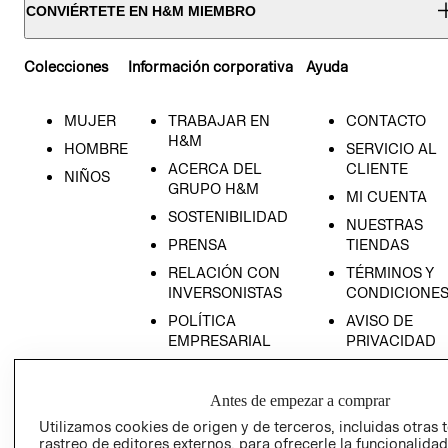
CONVIÉRTETE EN H&M MIEMBRO
Colecciones
Información corporativa
Ayuda
MUJER
TRABAJAR EN
CONTACTO
H&M
HOMBRE
SERVICIO AL
ACERCA DEL
CLIENTE
NIÑOS
GRUPO H&M
MI CUENTA
SOSTENIBILIDAD
NUESTRAS
PRENSA
TIENDAS
RELACIÓN CON
TÉRMINOS Y
INVERSONISTAS
CONDICIONE
POLÍTICA
AVISO DE
EMPRESARIAL
PRIVACIDAD
GIFT CARD
AVISO DE
Antes de empezar a comprar
COOKIES
Utilizamos cookies de origen y de terceros, incluidas otras 
rastreo de editores externos, para ofrecerle la funcionalid
LIBRO DE