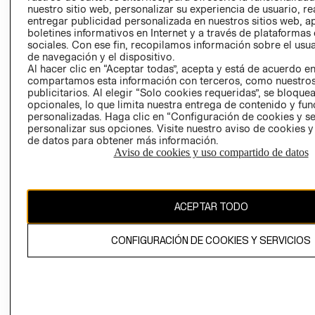
nuestro sitio web, personalizar su experiencia de usuario, rea
RECLAMACIO
entregar publicidad personalizada en nuestros sitios web, a
boletines informativos en Internet y a través de plataformas
sociales. Con ese fin, recopilamos información sobre el usua
de navegación y el dispositivo.
Al hacer clic en “Aceptar todas”, acepta y está de acuerdo e
compartamos esta información con terceros, como nuestros
publicitarios. Al elegir “Solo cookies requeridas”, se bloque
opcionales, lo que limita nuestra entrega de contenido y fu
Ecuador ($)
personalizadas. Haga clic en “Configuración de cookies y se
personalizar sus opciones. Visite nuestro aviso de cookies 
CAMBIAR REGIÓN
de datos para obtener más información.
Aviso de cookies y uso compartido de datos
El contenido de esta página web está protegido por copyright y es
ACEPTAR TODO
propiedad de H&M Hennes & Mauritz AB.
CONFIGURACIÓN DE COOKIES Y SERVICIOS