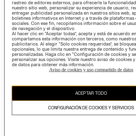
rastreo de editores externos, para ofrecerle la funcionalid
LIBRO DE
nuestro sitio web, personalizar su experiencia de usuario, rea
RECLAMACIO
entregar publicidad personalizada en nuestros sitios web, a
boletines informativos en Internet y a través de plataformas
sociales. Con ese fin, recopilamos información sobre el usua
de navegación y el dispositivo.
Al hacer clic en “Aceptar todas”, acepta y está de acuerdo e
compartamos esta información con terceros, como nuestros
publicitarios. Al elegir “Solo cookies requeridas”, se bloque
opcionales, lo que limita nuestra entrega de contenido y fu
Ecuador ($)
personalizadas. Haga clic en “Configuración de cookies y se
personalizar sus opciones. Visite nuestro aviso de cookies 
CAMBIAR REGIÓN
de datos para obtener más información.
Aviso de cookies y uso compartido de datos
El contenido de esta página web está protegido por copyright y es
ACEPTAR TODO
propiedad de H&M Hennes & Mauritz AB.
CONFIGURACIÓN DE COOKIES Y SERVICIOS