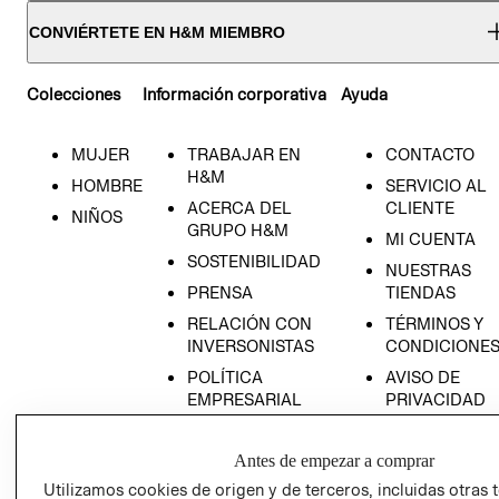
CONVIÉRTETE EN H&M MIEMBRO
Colecciones
Información corporativa
Ayuda
MUJER
TRABAJAR EN
CONTACTO
H&M
HOMBRE
SERVICIO AL
ACERCA DEL
CLIENTE
NIÑOS
GRUPO H&M
MI CUENTA
SOSTENIBILIDAD
NUESTRAS
PRENSA
TIENDAS
RELACIÓN CON
TÉRMINOS Y
INVERSONISTAS
CONDICIONE
POLÍTICA
AVISO DE
EMPRESARIAL
PRIVACIDAD
GIFT CARD
Antes de empezar a comprar
AVISO DE
COOKIES
Utilizamos cookies de origen y de terceros, incluidas otras 