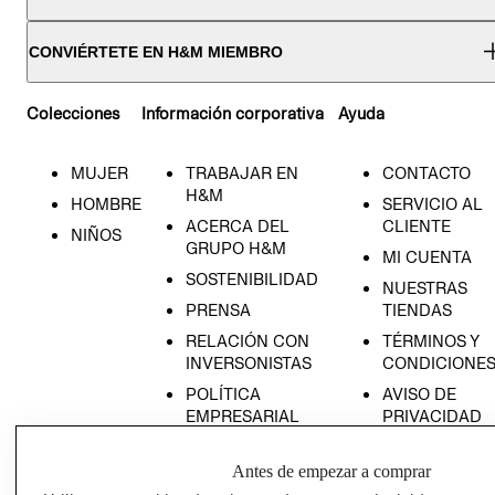
CONVIÉRTETE EN H&M MIEMBRO
Colecciones
Información corporativa
Ayuda
MUJER
TRABAJAR EN
CONTACTO
H&M
HOMBRE
SERVICIO AL
ACERCA DEL
CLIENTE
NIÑOS
GRUPO H&M
MI CUENTA
SOSTENIBILIDAD
NUESTRAS
PRENSA
TIENDAS
RELACIÓN CON
TÉRMINOS Y
INVERSONISTAS
CONDICIONE
POLÍTICA
AVISO DE
EMPRESARIAL
PRIVACIDAD
GIFT CARD
Antes de empezar a comprar
AVISO DE