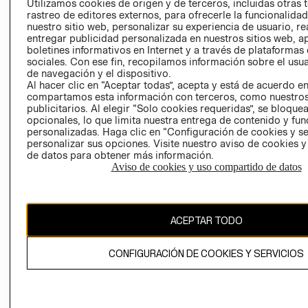
Utilizamos cookies de origen y de terceros, incluidas otras 
COOKIES
rastreo de editores externos, para ofrecerle la funcionalid
LIBRO DE
nuestro sitio web, personalizar su experiencia de usuario, rea
RECLAMACIO
entregar publicidad personalizada en nuestros sitios web, a
boletines informativos en Internet y a través de plataformas
sociales. Con ese fin, recopilamos información sobre el usua
de navegación y el dispositivo.
Al hacer clic en “Aceptar todas”, acepta y está de acuerdo e
compartamos esta información con terceros, como nuestros
publicitarios. Al elegir “Solo cookies requeridas”, se bloque
opcionales, lo que limita nuestra entrega de contenido y fu
Ecuador ($)
personalizadas. Haga clic en “Configuración de cookies y se
personalizar sus opciones. Visite nuestro aviso de cookies 
de datos para obtener más información.
CAMBIAR REGIÓN
Aviso de cookies y uso compartido de datos
El contenido de esta página web está protegido por copyright y es
ACEPTAR TODO
propiedad de H&M Hennes & Mauritz AB.
CONFIGURACIÓN DE COOKIES Y SERVICIOS