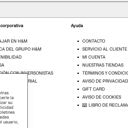
 corporativa
Ayuda
AJAR EN H&M
CONTACTO
CA DEL GRUPO H&M
SERVICIO AL CLIENTE
NIBILIDAD
MI CUENTA
SA
NUESTRAS TIENDAS
CIÓN CON INVERSONISTAS
TÉRMINOS Y CONDICI
ICA EMPRESARIAL
AVISO DE PRIVACIDA
GIFT CARD
otras
AVISO DE COOKIES
cerle la
izar su
LIBRO DE RECLAM
blicidad
oletines
redes
l usuario,