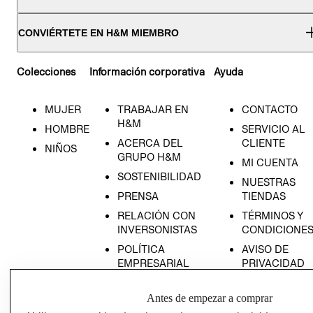
CONVIÉRTETE EN H&M MIEMBRO
Colecciones
Información corporativa
Ayuda
MUJER
TRABAJAR EN
CONTACTO
H&M
HOMBRE
SERVICIO AL
ACERCA DEL
CLIENTE
NIÑOS
GRUPO H&M
MI CUENTA
SOSTENIBILIDAD
NUESTRAS
PRENSA
TIENDAS
RELACIÓN CON
TÉRMINOS Y
INVERSONISTAS
CONDICIONE
POLÍTICA
AVISO DE
EMPRESARIAL
PRIVACIDAD
GIFT CARD
Antes de empezar a comprar
AVISO DE