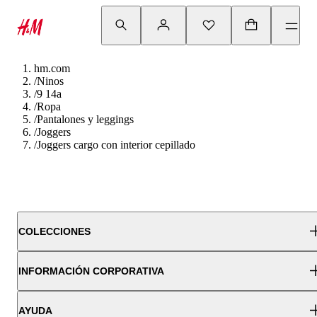
hm.com
/
Ninos
/
9 14a
/
Ropa
/
Pantalones y leggings
/
Joggers
/
Joggers cargo con interior cepillado
COLECCIONES
INFORMACIÓN CORPORATIVA
AYUDA