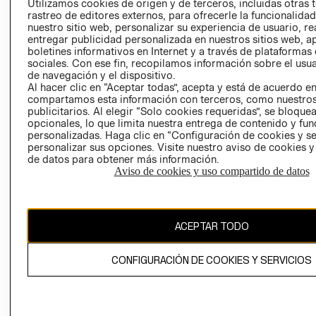
Utilizamos cookies de origen y de terceros, incluidas otras 
COOKIES
rastreo de editores externos, para ofrecerle la funcionalid
LIBRO DE
nuestro sitio web, personalizar su experiencia de usuario, rea
RECLAMACIO
entregar publicidad personalizada en nuestros sitios web, a
boletines informativos en Internet y a través de plataformas
sociales. Con ese fin, recopilamos información sobre el usua
de navegación y el dispositivo.
Al hacer clic en “Aceptar todas”, acepta y está de acuerdo e
compartamos esta información con terceros, como nuestros
publicitarios. Al elegir “Solo cookies requeridas”, se bloque
opcionales, lo que limita nuestra entrega de contenido y fu
Ecuador ($)
personalizadas. Haga clic en “Configuración de cookies y se
personalizar sus opciones. Visite nuestro aviso de cookies 
de datos para obtener más información.
CAMBIAR REGIÓN
Aviso de cookies y uso compartido de datos
El contenido de esta página web está protegido por copyright y es
ACEPTAR TODO
propiedad de H&M Hennes & Mauritz AB.
CONFIGURACIÓN DE COOKIES Y SERVICIOS