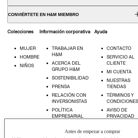
CONVIÉRTETE EN H&M MIEMBRO
Colecciones
Información corporativa
Ayuda
MUJER
TRABAJAR EN
CONTACTO
H&M
HOMBRE
SERVICIO AL
ACERCA DEL
CLIENTE
NIÑOS
GRUPO H&M
MI CUENTA
SOSTENIBILIDAD
NUESTRAS
PRENSA
TIENDAS
RELACIÓN CON
TÉRMINOS Y
INVERSONISTAS
CONDICIONE
POLÍTICA
AVISO DE
EMPRESARIAL
PRIVACIDAD
GIFT CARD
Antes de empezar a comprar
AVISO DE