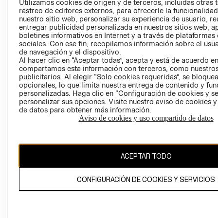
Utilizamos cookies de origen y de terceros, incluidas otras 
COOKIES
rastreo de editores externos, para ofrecerle la funcionalid
LIBRO DE
nuestro sitio web, personalizar su experiencia de usuario, rea
RECLAMACIO
entregar publicidad personalizada en nuestros sitios web, a
boletines informativos en Internet y a través de plataformas
sociales. Con ese fin, recopilamos información sobre el usua
de navegación y el dispositivo.
Al hacer clic en “Aceptar todas”, acepta y está de acuerdo e
compartamos esta información con terceros, como nuestros
publicitarios. Al elegir “Solo cookies requeridas”, se bloque
opcionales, lo que limita nuestra entrega de contenido y fu
Ecuador ($)
personalizadas. Haga clic en “Configuración de cookies y se
personalizar sus opciones. Visite nuestro aviso de cookies 
de datos para obtener más información.
CAMBIAR REGIÓN
Aviso de cookies y uso compartido de datos
El contenido de esta página web está protegido por copyright y es
ACEPTAR TODO
propiedad de H&M Hennes & Mauritz AB.
CONFIGURACIÓN DE COOKIES Y SERVICIOS