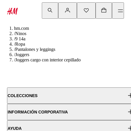
hm.com
/
Ninos
/
9 14a
/
Ropa
/
Pantalones y leggings
/
Joggers
/
Joggers cargo con interior cepillado
COLECCIONES
INFORMACIÓN CORPORATIVA
AYUDA