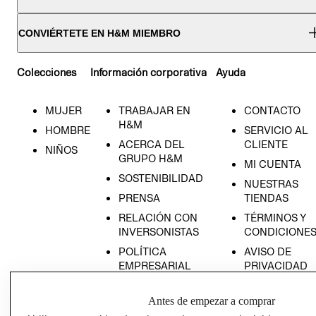
CONVIÉRTETE EN H&M MIEMBRO
Colecciones
Información corporativa
Ayuda
MUJER
TRABAJAR EN
CONTACTO
H&M
HOMBRE
SERVICIO AL
ACERCA DEL
CLIENTE
NIÑOS
GRUPO H&M
MI CUENTA
SOSTENIBILIDAD
NUESTRAS
PRENSA
TIENDAS
RELACIÓN CON
TÉRMINOS Y
INVERSONISTAS
CONDICIONE
POLÍTICA
AVISO DE
EMPRESARIAL
PRIVACIDAD
GIFT CARD
Antes de empezar a comprar
AVISO DE