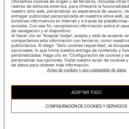
Utilizamos cookies de origen y de terceros, incluidas otras 
COOKIES
rastreo de editores externos, para ofrecerle la funcionalid
LIBRO DE
nuestro sitio web, personalizar su experiencia de usuario, rea
RECLAMACIO
entregar publicidad personalizada en nuestros sitios web, a
boletines informativos en Internet y a través de plataformas
sociales. Con ese fin, recopilamos información sobre el usua
de navegación y el dispositivo.
Al hacer clic en “Aceptar todas”, acepta y está de acuerdo e
compartamos esta información con terceros, como nuestros
publicitarios. Al elegir “Solo cookies requeridas”, se bloque
opcionales, lo que limita nuestra entrega de contenido y fu
Ecuador ($)
personalizadas. Haga clic en “Configuración de cookies y se
personalizar sus opciones. Visite nuestro aviso de cookies 
de datos para obtener más información.
CAMBIAR REGIÓN
Aviso de cookies y uso compartido de datos
El contenido de esta página web está protegido por copyright y es
ACEPTAR TODO
propiedad de H&M Hennes & Mauritz AB.
CONFIGURACIÓN DE COOKIES Y SERVICIOS