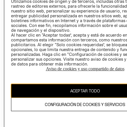
Utilizamos cookies de origen y de terceros, incluidas otras 
COOKIES
rastreo de editores externos, para ofrecerle la funcionalid
LIBRO DE
nuestro sitio web, personalizar su experiencia de usuario, rea
RECLAMACIO
entregar publicidad personalizada en nuestros sitios web, a
boletines informativos en Internet y a través de plataformas
sociales. Con ese fin, recopilamos información sobre el usua
de navegación y el dispositivo.
Al hacer clic en “Aceptar todas”, acepta y está de acuerdo e
compartamos esta información con terceros, como nuestros
publicitarios. Al elegir “Solo cookies requeridas”, se bloque
opcionales, lo que limita nuestra entrega de contenido y fu
Ecuador ($)
personalizadas. Haga clic en “Configuración de cookies y se
personalizar sus opciones. Visite nuestro aviso de cookies 
de datos para obtener más información.
CAMBIAR REGIÓN
Aviso de cookies y uso compartido de datos
El contenido de esta página web está protegido por copyright y es
ACEPTAR TODO
propiedad de H&M Hennes & Mauritz AB.
CONFIGURACIÓN DE COOKIES Y SERVICIOS