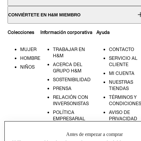
CONVIÉRTETE EN H&M MIEMBRO
Colecciones
Información corporativa
Ayuda
MUJER
TRABAJAR EN
CONTACTO
H&M
HOMBRE
SERVICIO AL
ACERCA DEL
CLIENTE
NIÑOS
GRUPO H&M
MI CUENTA
SOSTENIBILIDAD
NUESTRAS
PRENSA
TIENDAS
RELACIÓN CON
TÉRMINOS Y
INVERSONISTAS
CONDICIONE
POLÍTICA
AVISO DE
EMPRESARIAL
PRIVACIDAD
GIFT CARD
Antes de empezar a comprar
AVISO DE