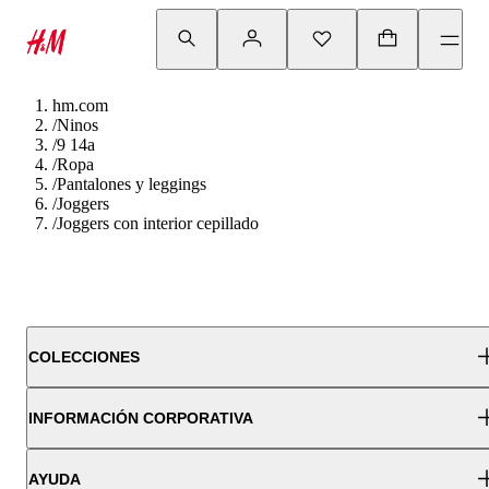
hm.com
/
Ninos
/
9 14a
/
Ropa
/
Pantalones y leggings
/
Joggers
/
Joggers con interior cepillado
COLECCIONES
INFORMACIÓN CORPORATIVA
AYUDA