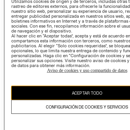
Utilizamos cookies de origen y de terceros, incluidas otras 
COOKIES
rastreo de editores externos, para ofrecerle la funcionalid
LIBRO DE
nuestro sitio web, personalizar su experiencia de usuario, rea
RECLAMACIO
entregar publicidad personalizada en nuestros sitios web, a
boletines informativos en Internet y a través de plataformas
sociales. Con ese fin, recopilamos información sobre el usua
de navegación y el dispositivo.
Al hacer clic en “Aceptar todas”, acepta y está de acuerdo e
compartamos esta información con terceros, como nuestros
publicitarios. Al elegir “Solo cookies requeridas”, se bloque
opcionales, lo que limita nuestra entrega de contenido y fu
Ecuador ($)
personalizadas. Haga clic en “Configuración de cookies y se
personalizar sus opciones. Visite nuestro aviso de cookies 
de datos para obtener más información.
CAMBIAR REGIÓN
Aviso de cookies y uso compartido de datos
El contenido de esta página web está protegido por copyright y es
ACEPTAR TODO
propiedad de H&M Hennes & Mauritz AB.
CONFIGURACIÓN DE COOKIES Y SERVICIOS