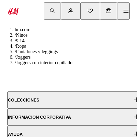
hm.com
/
Ninos
/
9 14a
/
Ropa
/
Pantalones y leggings
/
Joggers
/
Joggers con interior cepillado
COLECCIONES
INFORMACIÓN CORPORATIVA
AYUDA