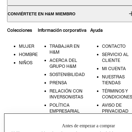
CONVIÉRTETE EN H&M MIEMBRO
Colecciones
Información corporativa
Ayuda
MUJER
TRABAJAR EN
CONTACTO
H&M
HOMBRE
SERVICIO AL
ACERCA DEL
CLIENTE
NIÑOS
GRUPO H&M
MI CUENTA
SOSTENIBILIDAD
NUESTRAS
PRENSA
TIENDAS
RELACIÓN CON
TÉRMINOS Y
INVERSONISTAS
CONDICIONE
POLÍTICA
AVISO DE
EMPRESARIAL
PRIVACIDAD
GIFT CARD
Antes de empezar a comprar
AVISO DE