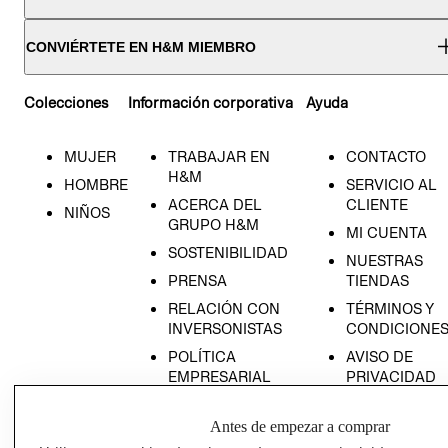
CONVIÉRTETE EN H&M MIEMBRO
Colecciones
Información corporativa
Ayuda
MUJER
TRABAJAR EN
CONTACTO
H&M
HOMBRE
SERVICIO AL
ACERCA DEL
CLIENTE
NIÑOS
GRUPO H&M
MI CUENTA
SOSTENIBILIDAD
NUESTRAS
PRENSA
TIENDAS
RELACIÓN CON
TÉRMINOS Y
INVERSONISTAS
CONDICIONE
POLÍTICA
AVISO DE
EMPRESARIAL
PRIVACIDAD
GIFT CARD
Antes de empezar a comprar
AVISO DE