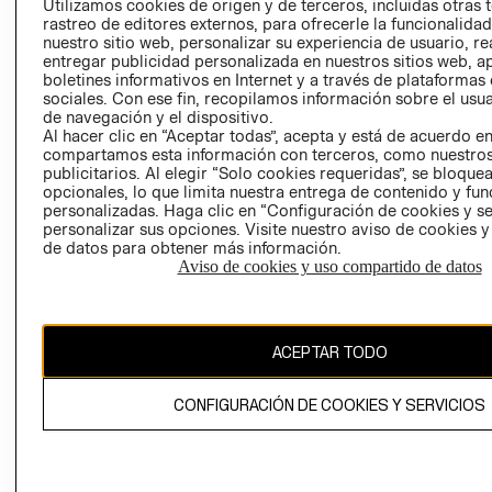
Utilizamos cookies de origen y de terceros, incluidas otras 
COOKIES
rastreo de editores externos, para ofrecerle la funcionalid
LIBRO DE
nuestro sitio web, personalizar su experiencia de usuario, rea
RECLAMACIO
entregar publicidad personalizada en nuestros sitios web, a
boletines informativos en Internet y a través de plataformas
sociales. Con ese fin, recopilamos información sobre el usua
de navegación y el dispositivo.
Al hacer clic en “Aceptar todas”, acepta y está de acuerdo e
compartamos esta información con terceros, como nuestros
publicitarios. Al elegir “Solo cookies requeridas”, se bloque
opcionales, lo que limita nuestra entrega de contenido y fu
Ecuador ($)
personalizadas. Haga clic en “Configuración de cookies y se
personalizar sus opciones. Visite nuestro aviso de cookies 
de datos para obtener más información.
CAMBIAR REGIÓN
Aviso de cookies y uso compartido de datos
El contenido de esta página web está protegido por copyright y es
ACEPTAR TODO
propiedad de H&M Hennes & Mauritz AB.
CONFIGURACIÓN DE COOKIES Y SERVICIOS