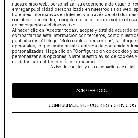
nuestro sitio web, personalizar su experiencia de usuario, rea
RECLAMACIO
entregar publicidad personalizada en nuestros sitios web, a
boletines informativos en Internet y a través de plataformas
sociales. Con ese fin, recopilamos información sobre el usua
de navegación y el dispositivo.
Al hacer clic en “Aceptar todas”, acepta y está de acuerdo e
compartamos esta información con terceros, como nuestros
publicitarios. Al elegir “Solo cookies requeridas”, se bloque
opcionales, lo que limita nuestra entrega de contenido y fu
Ecuador ($)
personalizadas. Haga clic en “Configuración de cookies y se
personalizar sus opciones. Visite nuestro aviso de cookies 
CAMBIAR REGIÓN
de datos para obtener más información.
Aviso de cookies y uso compartido de datos
El contenido de esta página web está protegido por copyright y es
ACEPTAR TODO
propiedad de H&M Hennes & Mauritz AB.
CONFIGURACIÓN DE COOKIES Y SERVICIOS