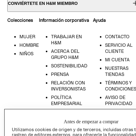
CONVIÉRTETE EN H&M MIEMBRO
Colecciones
Información corporativa
Ayuda
MUJER
TRABAJAR EN
CONTACTO
H&M
HOMBRE
SERVICIO AL
ACERCA DEL
CLIENTE
NIÑOS
GRUPO H&M
MI CUENTA
SOSTENIBILIDAD
NUESTRAS
PRENSA
TIENDAS
RELACIÓN CON
TÉRMINOS Y
INVERSONISTAS
CONDICIONE
POLÍTICA
AVISO DE
EMPRESARIAL
PRIVACIDAD
GIFT CARD
AVISO DE
Antes de empezar a comprar
COOKIES
Utilizamos cookies de origen y de terceros, incluidas otras 
rastreo de editores externos, para ofrecerle la funcionalid
LIBRO DE