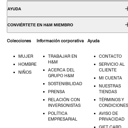
AYUDA
CONVIÉRTETE EN H&M MIEMBRO
Colecciones
Información corporativa
Ayuda
MUJER
TRABAJAR EN
CONTACTO
H&M
HOMBRE
SERVICIO AL
ACERCA DEL
CLIENTE
NIÑOS
GRUPO H&M
MI CUENTA
SOSTENIBILIDAD
NUESTRAS
PRENSA
TIENDAS
RELACIÓN CON
TÉRMINOS Y
INVERSONISTAS
CONDICIONE
POLÍTICA
AVISO DE
EMPRESARIAL
PRIVACIDAD
GIFT CARD