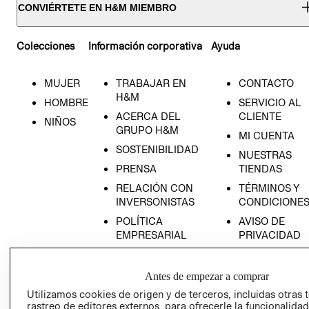
CONVIÉRTETE EN H&M MIEMBRO
Colecciones
Información corporativa
Ayuda
MUJER
TRABAJAR EN
CONTACTO
H&M
HOMBRE
SERVICIO AL
ACERCA DEL
CLIENTE
NIÑOS
GRUPO H&M
MI CUENTA
SOSTENIBILIDAD
NUESTRAS
PRENSA
TIENDAS
RELACIÓN CON
TÉRMINOS Y
INVERSONISTAS
CONDICIONE
POLÍTICA
AVISO DE
EMPRESARIAL
PRIVACIDAD
GIFT CARD
AVISO DE
Antes de empezar a comprar
COOKIES
Utilizamos cookies de origen y de terceros, incluidas otras 
rastreo de editores externos, para ofrecerle la funcionalid
LIBRO DE