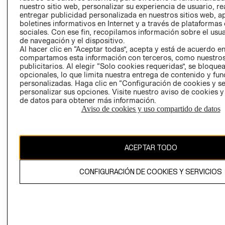
nuestro sitio web, personalizar su experiencia de usuario, rea
RECLAMACIO
entregar publicidad personalizada en nuestros sitios web, a
boletines informativos en Internet y a través de plataformas
sociales. Con ese fin, recopilamos información sobre el usua
de navegación y el dispositivo.
Al hacer clic en “Aceptar todas”, acepta y está de acuerdo e
compartamos esta información con terceros, como nuestros
publicitarios. Al elegir “Solo cookies requeridas”, se bloque
opcionales, lo que limita nuestra entrega de contenido y fu
Ecuador ($)
personalizadas. Haga clic en “Configuración de cookies y se
personalizar sus opciones. Visite nuestro aviso de cookies 
CAMBIAR REGIÓN
de datos para obtener más información.
Aviso de cookies y uso compartido de datos
El contenido de esta página web está protegido por copyright y es
ACEPTAR TODO
propiedad de H&M Hennes & Mauritz AB.
CONFIGURACIÓN DE COOKIES Y SERVICIOS