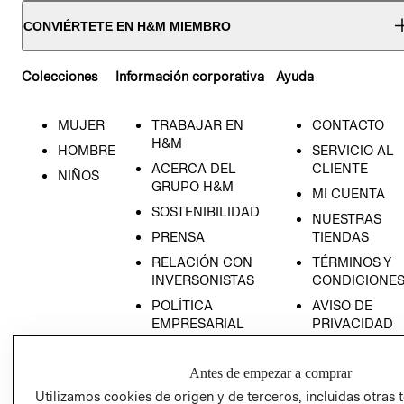
CONVIÉRTETE EN H&M MIEMBRO
Colecciones
Información corporativa
Ayuda
MUJER
TRABAJAR EN
CONTACTO
H&M
HOMBRE
SERVICIO AL
ACERCA DEL
CLIENTE
NIÑOS
GRUPO H&M
MI CUENTA
SOSTENIBILIDAD
NUESTRAS
PRENSA
TIENDAS
RELACIÓN CON
TÉRMINOS Y
INVERSONISTAS
CONDICIONE
POLÍTICA
AVISO DE
EMPRESARIAL
PRIVACIDAD
GIFT CARD
Antes de empezar a comprar
AVISO DE
COOKIES
Utilizamos cookies de origen y de terceros, incluidas otras 