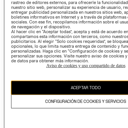
rastreo de editores externos, para ofrecerle la funcionalid
LIBRO DE
nuestro sitio web, personalizar su experiencia de usuario, rea
RECLAMACIO
entregar publicidad personalizada en nuestros sitios web, a
boletines informativos en Internet y a través de plataformas
sociales. Con ese fin, recopilamos información sobre el usua
de navegación y el dispositivo.
Al hacer clic en “Aceptar todas”, acepta y está de acuerdo e
compartamos esta información con terceros, como nuestros
publicitarios. Al elegir “Solo cookies requeridas”, se bloque
opcionales, lo que limita nuestra entrega de contenido y fu
Ecuador ($)
personalizadas. Haga clic en “Configuración de cookies y se
personalizar sus opciones. Visite nuestro aviso de cookies 
CAMBIAR REGIÓN
de datos para obtener más información.
Aviso de cookies y uso compartido de datos
El contenido de esta página web está protegido por copyright y es
ACEPTAR TODO
propiedad de H&M Hennes & Mauritz AB.
CONFIGURACIÓN DE COOKIES Y SERVICIOS