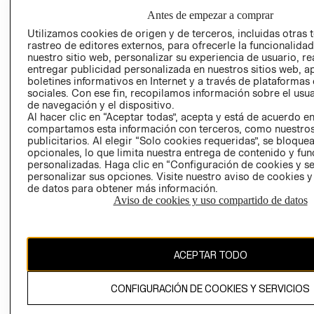
GIFT CARD
Antes de empezar a comprar
AVISO DE
Utilizamos cookies de origen y de terceros, incluidas otras 
COOKIES
rastreo de editores externos, para ofrecerle la funcionalid
nuestro sitio web, personalizar su experiencia de usuario, rea
LIBRO DE
entregar publicidad personalizada en nuestros sitios web, a
RECLAMACIO
boletines informativos en Internet y a través de plataformas
sociales. Con ese fin, recopilamos información sobre el usua
de navegación y el dispositivo.
Al hacer clic en “Aceptar todas”, acepta y está de acuerdo e
compartamos esta información con terceros, como nuestros
publicitarios. Al elegir “Solo cookies requeridas”, se bloque
opcionales, lo que limita nuestra entrega de contenido y fu
personalizadas. Haga clic en “Configuración de cookies y se
Ecuador ($)
personalizar sus opciones. Visite nuestro aviso de cookies 
de datos para obtener más información.
Aviso de cookies y uso compartido de datos
CAMBIAR REGIÓN
ACEPTAR TODO
El contenido de esta página web está protegido por copyright y es
propiedad de H&M Hennes & Mauritz AB.
CONFIGURACIÓN DE COOKIES Y SERVICIOS