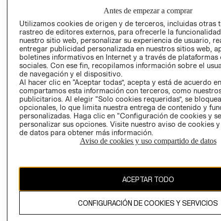
GIFT CARD
Antes de empezar a comprar
AVISO DE
Utilizamos cookies de origen y de terceros, incluidas otras 
COOKIES
rastreo de editores externos, para ofrecerle la funcionalid
nuestro sitio web, personalizar su experiencia de usuario, rea
LIBRO DE
entregar publicidad personalizada en nuestros sitios web, a
RECLAMACIO
boletines informativos en Internet y a través de plataformas
sociales. Con ese fin, recopilamos información sobre el usua
de navegación y el dispositivo.
Al hacer clic en “Aceptar todas”, acepta y está de acuerdo e
compartamos esta información con terceros, como nuestros
publicitarios. Al elegir “Solo cookies requeridas”, se bloque
opcionales, lo que limita nuestra entrega de contenido y fu
personalizadas. Haga clic en “Configuración de cookies y se
Ecuador ($)
personalizar sus opciones. Visite nuestro aviso de cookies 
de datos para obtener más información.
Aviso de cookies y uso compartido de datos
CAMBIAR REGIÓN
ACEPTAR TODO
El contenido de esta página web está protegido por copyright y es
propiedad de H&M Hennes & Mauritz AB.
CONFIGURACIÓN DE COOKIES Y SERVICIOS