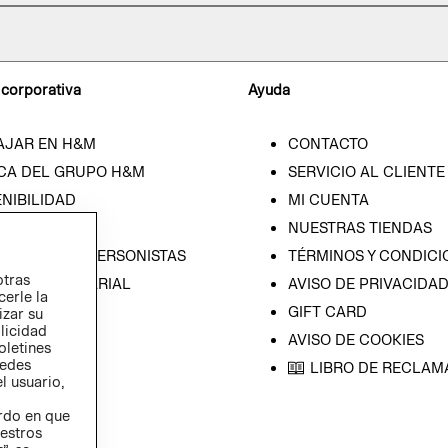
 corporativa
Ayuda
AJAR EN H&M
CONTACTO
CA DEL GRUPO H&M
SERVICIO AL CLIENTE
NIBILIDAD
MI CUENTA
SA
NUESTRAS TIENDAS
CIÓN CON INVERSONISTAS
TÉRMINOS Y CONDICI
otras
ICA EMPRESARIAL
AVISO DE PRIVACIDA
cerle la
GIFT CARD
izar su
blicidad
AVISO DE COOKIES
oletines
redes
LIBRO DE RECLAM
l usuario,
erdo en que
estros