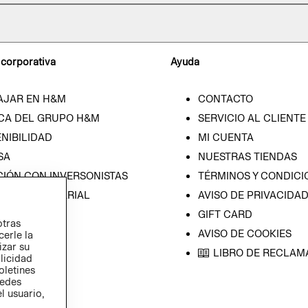
 corporativa
Ayuda
AJAR EN H&M
CONTACTO
CA DEL GRUPO H&M
SERVICIO AL CLIENTE
NIBILIDAD
MI CUENTA
SA
NUESTRAS TIENDAS
CIÓN CON INVERSONISTAS
TÉRMINOS Y CONDICI
ICA EMPRESARIAL
AVISO DE PRIVACIDA
GIFT CARD
otras
AVISO DE COOKIES
cerle la
izar su
LIBRO DE RECLAM
blicidad
oletines
redes
l usuario,