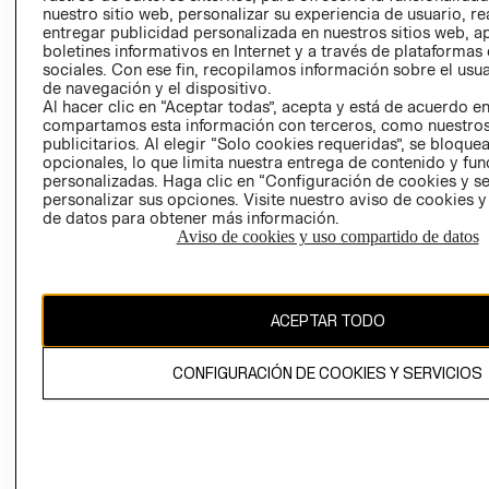
nuestro sitio web, personalizar su experiencia de usuario, rea
RECLAMACIO
entregar publicidad personalizada en nuestros sitios web, a
boletines informativos en Internet y a través de plataformas
sociales. Con ese fin, recopilamos información sobre el usua
de navegación y el dispositivo.
Al hacer clic en “Aceptar todas”, acepta y está de acuerdo e
compartamos esta información con terceros, como nuestros
publicitarios. Al elegir “Solo cookies requeridas”, se bloque
opcionales, lo que limita nuestra entrega de contenido y fu
Ecuador ($)
personalizadas. Haga clic en “Configuración de cookies y se
personalizar sus opciones. Visite nuestro aviso de cookies 
CAMBIAR REGIÓN
de datos para obtener más información.
Aviso de cookies y uso compartido de datos
El contenido de esta página web está protegido por copyright y es
ACEPTAR TODO
propiedad de H&M Hennes & Mauritz AB.
CONFIGURACIÓN DE COOKIES Y SERVICIOS