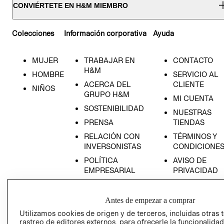
CONVIÉRTETE EN H&M MIEMBRO
Colecciones
Información corporativa
Ayuda
MUJER
TRABAJAR EN
CONTACTO
H&M
HOMBRE
SERVICIO AL
ACERCA DEL
CLIENTE
NIÑOS
GRUPO H&M
MI CUENTA
SOSTENIBILIDAD
NUESTRAS
PRENSA
TIENDAS
RELACIÓN CON
TÉRMINOS Y
INVERSONISTAS
CONDICIONE
POLÍTICA
AVISO DE
EMPRESARIAL
PRIVACIDAD
GIFT CARD
AVISO DE
Antes de empezar a comprar
COOKIES
Utilizamos cookies de origen y de terceros, incluidas otras 
rastreo de editores externos, para ofrecerle la funcionalid
LIBRO DE