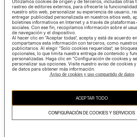
Utilizamos cookies de origen y de terceros, incluidas otras 
COOKIES
rastreo de editores externos, para ofrecerle la funcionalid
LIBRO DE
nuestro sitio web, personalizar su experiencia de usuario, rea
RECLAMACIO
entregar publicidad personalizada en nuestros sitios web, a
boletines informativos en Internet y a través de plataformas
sociales. Con ese fin, recopilamos información sobre el usua
de navegación y el dispositivo.
Al hacer clic en “Aceptar todas”, acepta y está de acuerdo e
compartamos esta información con terceros, como nuestros
publicitarios. Al elegir “Solo cookies requeridas”, se bloque
opcionales, lo que limita nuestra entrega de contenido y fu
Ecuador ($)
personalizadas. Haga clic en “Configuración de cookies y se
personalizar sus opciones. Visite nuestro aviso de cookies 
de datos para obtener más información.
CAMBIAR REGIÓN
Aviso de cookies y uso compartido de datos
El contenido de esta página web está protegido por copyright y es
ACEPTAR TODO
propiedad de H&M Hennes & Mauritz AB.
CONFIGURACIÓN DE COOKIES Y SERVICIOS