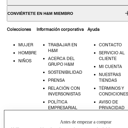
CONVIÉRTETE EN H&M MIEMBRO
Colecciones
Información corporativa
Ayuda
MUJER
TRABAJAR EN
CONTACTO
H&M
HOMBRE
SERVICIO AL
ACERCA DEL
CLIENTE
NIÑOS
GRUPO H&M
MI CUENTA
SOSTENIBILIDAD
NUESTRAS
PRENSA
TIENDAS
RELACIÓN CON
TÉRMINOS Y
INVERSONISTAS
CONDICIONE
POLÍTICA
AVISO DE
EMPRESARIAL
PRIVACIDAD
GIFT CARD
Antes de empezar a comprar
AVISO DE