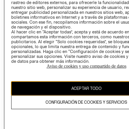
rastreo de editores externos, para ofrecerle la funcionalid
LIBRO DE
nuestro sitio web, personalizar su experiencia de usuario, rea
RECLAMACIO
entregar publicidad personalizada en nuestros sitios web, a
boletines informativos en Internet y a través de plataformas
sociales. Con ese fin, recopilamos información sobre el usua
de navegación y el dispositivo.
Al hacer clic en “Aceptar todas”, acepta y está de acuerdo e
compartamos esta información con terceros, como nuestros
publicitarios. Al elegir “Solo cookies requeridas”, se bloque
opcionales, lo que limita nuestra entrega de contenido y fu
Ecuador ($)
personalizadas. Haga clic en “Configuración de cookies y se
personalizar sus opciones. Visite nuestro aviso de cookies 
CAMBIAR REGIÓN
de datos para obtener más información.
Aviso de cookies y uso compartido de datos
El contenido de esta página web está protegido por copyright y es
ACEPTAR TODO
propiedad de H&M Hennes & Mauritz AB.
CONFIGURACIÓN DE COOKIES Y SERVICIOS