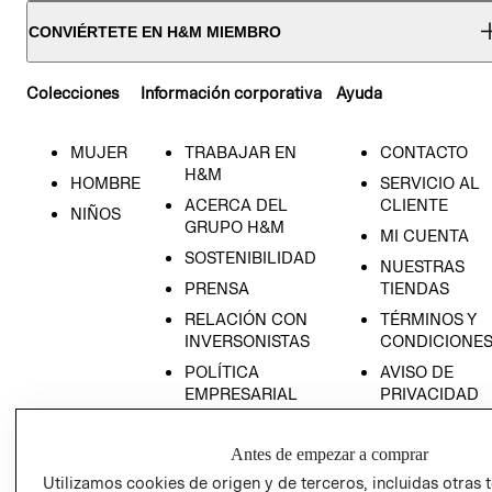
CONVIÉRTETE EN H&M MIEMBRO
Colecciones
Información corporativa
Ayuda
MUJER
TRABAJAR EN
CONTACTO
H&M
HOMBRE
SERVICIO AL
ACERCA DEL
CLIENTE
NIÑOS
GRUPO H&M
MI CUENTA
SOSTENIBILIDAD
NUESTRAS
PRENSA
TIENDAS
RELACIÓN CON
TÉRMINOS Y
INVERSONISTAS
CONDICIONE
POLÍTICA
AVISO DE
EMPRESARIAL
PRIVACIDAD
GIFT CARD
Antes de empezar a comprar
AVISO DE
COOKIES
Utilizamos cookies de origen y de terceros, incluidas otras 