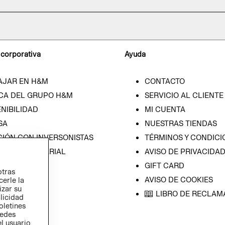
 corporativa
Ayuda
AJAR EN H&M
CONTACTO
CA DEL GRUPO H&M
SERVICIO AL CLIENTE
NIBILIDAD
MI CUENTA
SA
NUESTRAS TIENDAS
CIÓN CON INVERSONISTAS
TÉRMINOS Y CONDICI
ICA EMPRESARIAL
AVISO DE PRIVACIDA
GIFT CARD
otras
AVISO DE COOKIES
cerle la
izar su
LIBRO DE RECLAM
blicidad
oletines
redes
l usuario,