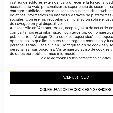
rastreo de editores externos, para ofrecerle la funcionalid
LIBRO DE
nuestro sitio web, personalizar su experiencia de usuario, rea
RECLAMACIO
entregar publicidad personalizada en nuestros sitios web, a
boletines informativos en Internet y a través de plataformas
sociales. Con ese fin, recopilamos información sobre el usua
de navegación y el dispositivo.
Al hacer clic en “Aceptar todas”, acepta y está de acuerdo e
compartamos esta información con terceros, como nuestros
publicitarios. Al elegir “Solo cookies requeridas”, se bloque
opcionales, lo que limita nuestra entrega de contenido y fu
Ecuador ($)
personalizadas. Haga clic en “Configuración de cookies y se
personalizar sus opciones. Visite nuestro aviso de cookies 
CAMBIAR REGIÓN
de datos para obtener más información.
Aviso de cookies y uso compartido de datos
El contenido de esta página web está protegido por copyright y es
ACEPTAR TODO
propiedad de H&M Hennes & Mauritz AB.
CONFIGURACIÓN DE COOKIES Y SERVICIOS