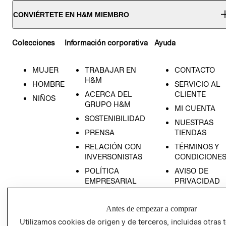
CONVIÉRTETE EN H&M MIEMBRO
Colecciones
Información corporativa
Ayuda
MUJER
TRABAJAR EN
CONTACTO
H&M
HOMBRE
SERVICIO AL
ACERCA DEL
CLIENTE
NIÑOS
GRUPO H&M
MI CUENTA
SOSTENIBILIDAD
NUESTRAS
PRENSA
TIENDAS
RELACIÓN CON
TÉRMINOS Y
INVERSONISTAS
CONDICIONE
POLÍTICA
AVISO DE
EMPRESARIAL
PRIVACIDAD
GIFT CARD
Antes de empezar a comprar
AVISO DE
COOKIES
Utilizamos cookies de origen y de terceros, incluidas otras 