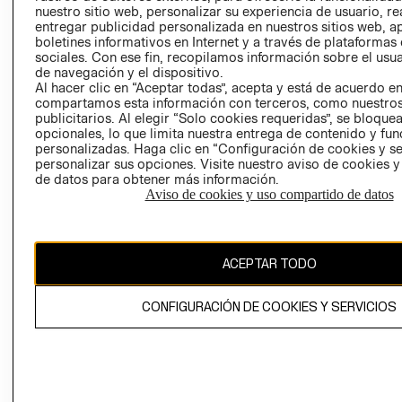
nuestro sitio web, personalizar su experiencia de usuario, rea
RECLAMACIO
entregar publicidad personalizada en nuestros sitios web, a
boletines informativos en Internet y a través de plataformas
sociales. Con ese fin, recopilamos información sobre el usua
de navegación y el dispositivo.
Al hacer clic en “Aceptar todas”, acepta y está de acuerdo e
compartamos esta información con terceros, como nuestros
publicitarios. Al elegir “Solo cookies requeridas”, se bloque
opcionales, lo que limita nuestra entrega de contenido y fu
Ecuador ($)
personalizadas. Haga clic en “Configuración de cookies y se
personalizar sus opciones. Visite nuestro aviso de cookies 
CAMBIAR REGIÓN
de datos para obtener más información.
Aviso de cookies y uso compartido de datos
El contenido de esta página web está protegido por copyright y es
ACEPTAR TODO
propiedad de H&M Hennes & Mauritz AB.
CONFIGURACIÓN DE COOKIES Y SERVICIOS