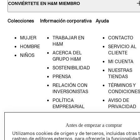
CONVIÉRTETE EN H&M MIEMBRO
Colecciones
Información corporativa
Ayuda
MUJER
TRABAJAR EN
CONTACTO
H&M
HOMBRE
SERVICIO AL
ACERCA DEL
CLIENTE
NIÑOS
GRUPO H&M
MI CUENTA
SOSTENIBILIDAD
NUESTRAS
PRENSA
TIENDAS
RELACIÓN CON
TÉRMINOS Y
INVERSONISTAS
CONDICIONE
POLÍTICA
AVISO DE
EMPRESARIAL
PRIVACIDAD
GIFT CARD
AVISO DE
Antes de empezar a comprar
COOKIES
Utilizamos cookies de origen y de terceros, incluidas otras 
rastreo de editores externos, para ofrecerle la funcionalid
LIBRO DE