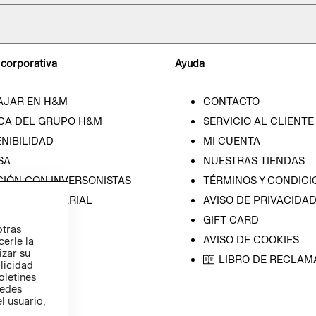
 corporativa
Ayuda
AJAR EN H&M
CONTACTO
CA DEL GRUPO H&M
SERVICIO AL CLIENTE
NIBILIDAD
MI CUENTA
SA
NUESTRAS TIENDAS
CIÓN CON INVERSONISTAS
TÉRMINOS Y CONDICI
ICA EMPRESARIAL
AVISO DE PRIVACIDA
GIFT CARD
otras
AVISO DE COOKIES
cerle la
izar su
LIBRO DE RECLAM
blicidad
oletines
redes
l usuario,