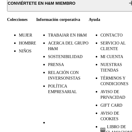
CONVIÉRTETE EN H&M MIEMBRO
Colecciones
Información corporativa
Ayuda
MUJER
TRABAJAR EN H&M
CONTACTO
HOMBRE
ACERCA DEL GRUPO
SERVICIO AL
H&M
CLIENTE
NIÑOS
SOSTENIBILIDAD
MI CUENTA
PRENSA
NUESTRAS
TIENDAS
RELACIÓN CON
INVERSONISTAS
TÉRMINOS Y
CONDICIONES
POLÍTICA
EMPRESARIAL
AVISO DE
PRIVACIDAD
GIFT CARD
AVISO DE
COOKIES
LIBRO DE