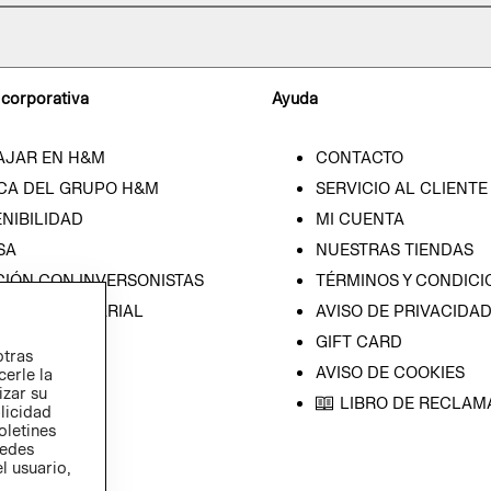
 corporativa
Ayuda
AJAR EN H&M
CONTACTO
CA DEL GRUPO H&M
SERVICIO AL CLIENTE
NIBILIDAD
MI CUENTA
SA
NUESTRAS TIENDAS
CIÓN CON INVERSONISTAS
TÉRMINOS Y CONDICI
ICA EMPRESARIAL
AVISO DE PRIVACIDA
GIFT CARD
otras
AVISO DE COOKIES
cerle la
izar su
LIBRO DE RECLAM
blicidad
oletines
redes
l usuario,