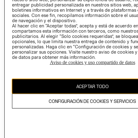
entregar publicidad personalizada en nuestros sitios web, a
boletines informativos en Internet y a través de plataformas
sociales. Con ese fin, recopilamos información sobre el usua
de navegación y el dispositivo.
Al hacer clic en “Aceptar todas”, acepta y está de acuerdo e
compartamos esta información con terceros, como nuestros
publicitarios. Al elegir “Solo cookies requeridas”, se bloque
opcionales, lo que limita nuestra entrega de contenido y fu
Ecuador ($)
personalizadas. Haga clic en “Configuración de cookies y se
personalizar sus opciones. Visite nuestro aviso de cookies 
CAMBIAR REGIÓN
de datos para obtener más información.
Aviso de cookies y uso compartido de datos
El contenido de esta página web está protegido por copyright y es
propiedad de H&M Hennes & Mauritz AB.
ACEPTAR TODO
CONFIGURACIÓN DE COOKIES Y SERVICIOS