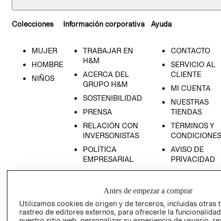
Colecciones
Información corporativa
Ayuda
MUJER
TRABAJAR EN
CONTACTO
H&M
HOMBRE
SERVICIO AL
ACERCA DEL
CLIENTE
NIÑOS
GRUPO H&M
MI CUENTA
SOSTENIBILIDAD
NUESTRAS
PRENSA
TIENDAS
RELACIÓN CON
TÉRMINOS Y
INVERSONISTAS
CONDICIONE
POLÍTICA
AVISO DE
EMPRESARIAL
PRIVACIDAD
GIFT CARD
AVISO DE
Antes de empezar a comprar
COOKIES
Utilizamos cookies de origen y de terceros, incluidas otras 
LIBRO DE
rastreo de editores externos, para ofrecerle la funcionalid
RECLAMACIO
nuestro sitio web, personalizar su experiencia de usuario, rea