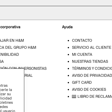
 corporativa
Ayuda
AJAR EN H&M
CONTACTO
CA DEL GRUPO H&M
SERVICIO AL CLIENTE
NIBILIDAD
MI CUENTA
SA
NUESTRAS TIENDAS
CIÓN CON INVERSONISTAS
TÉRMINOS Y CONDICI
ICA EMPRESARIAL
AVISO DE PRIVACIDA
GIFT CARD
otras
AVISO DE COOKIES
cerle la
izar su
LIBRO DE RECLAM
blicidad
oletines
redes
l usuario,