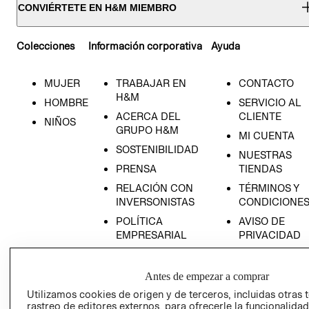
CONVIÉRTETE EN H&M MIEMBRO
Colecciones
Información corporativa
Ayuda
MUJER
TRABAJAR EN
CONTACTO
H&M
HOMBRE
SERVICIO AL
ACERCA DEL
CLIENTE
NIÑOS
GRUPO H&M
MI CUENTA
SOSTENIBILIDAD
NUESTRAS
PRENSA
TIENDAS
RELACIÓN CON
TÉRMINOS Y
INVERSONISTAS
CONDICIONE
POLÍTICA
AVISO DE
EMPRESARIAL
PRIVACIDAD
GIFT CARD
AVISO DE
Antes de empezar a comprar
COOKIES
Utilizamos cookies de origen y de terceros, incluidas otras 
rastreo de editores externos, para ofrecerle la funcionalid
LIBRO DE