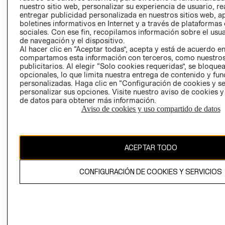
nuestro sitio web, personalizar su experiencia de usuario, rea
RECLAMACIO
entregar publicidad personalizada en nuestros sitios web, a
boletines informativos en Internet y a través de plataformas
sociales. Con ese fin, recopilamos información sobre el usua
de navegación y el dispositivo.
Al hacer clic en “Aceptar todas”, acepta y está de acuerdo e
compartamos esta información con terceros, como nuestros
publicitarios. Al elegir “Solo cookies requeridas”, se bloque
opcionales, lo que limita nuestra entrega de contenido y fu
Ecuador ($)
personalizadas. Haga clic en “Configuración de cookies y se
personalizar sus opciones. Visite nuestro aviso de cookies 
CAMBIAR REGIÓN
de datos para obtener más información.
Aviso de cookies y uso compartido de datos
El contenido de esta página web está protegido por copyright y es
ACEPTAR TODO
propiedad de H&M Hennes & Mauritz AB.
CONFIGURACIÓN DE COOKIES Y SERVICIOS