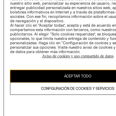
nuestro sitio web, personalizar su experiencia de usuario, rea
RECLAMACIO
entregar publicidad personalizada en nuestros sitios web, a
boletines informativos en Internet y a través de plataformas
sociales. Con ese fin, recopilamos información sobre el usua
de navegación y el dispositivo.
Al hacer clic en “Aceptar todas”, acepta y está de acuerdo e
compartamos esta información con terceros, como nuestros
publicitarios. Al elegir “Solo cookies requeridas”, se bloque
opcionales, lo que limita nuestra entrega de contenido y fu
Ecuador ($)
personalizadas. Haga clic en “Configuración de cookies y se
personalizar sus opciones. Visite nuestro aviso de cookies 
CAMBIAR REGIÓN
de datos para obtener más información.
Aviso de cookies y uso compartido de datos
El contenido de esta página web está protegido por copyright y es
ACEPTAR TODO
propiedad de H&M Hennes & Mauritz AB.
CONFIGURACIÓN DE COOKIES Y SERVICIOS