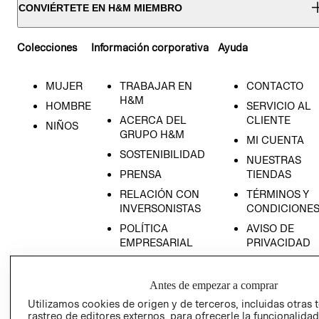
CONVIÉRTETE EN H&M MIEMBRO
Colecciones
Información corporativa
Ayuda
MUJER
TRABAJAR EN
CONTACTO
H&M
HOMBRE
SERVICIO AL
ACERCA DEL
CLIENTE
NIÑOS
GRUPO H&M
MI CUENTA
SOSTENIBILIDAD
NUESTRAS
PRENSA
TIENDAS
RELACIÓN CON
TÉRMINOS Y
INVERSONISTAS
CONDICIONE
POLÍTICA
AVISO DE
EMPRESARIAL
PRIVACIDAD
GIFT CARD
AVISO DE
Antes de empezar a comprar
COOKIES
Utilizamos cookies de origen y de terceros, incluidas otras 
rastreo de editores externos, para ofrecerle la funcionalid
LIBRO DE