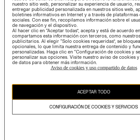
nuestro sitio web, personalizar su experiencia de usuario, rea
RECLAMACIO
entregar publicidad personalizada en nuestros sitios web, a
boletines informativos en Internet y a través de plataformas
sociales. Con ese fin, recopilamos información sobre el usua
de navegación y el dispositivo.
Al hacer clic en “Aceptar todas”, acepta y está de acuerdo e
compartamos esta información con terceros, como nuestros
publicitarios. Al elegir “Solo cookies requeridas”, se bloque
opcionales, lo que limita nuestra entrega de contenido y fu
Ecuador ($)
personalizadas. Haga clic en “Configuración de cookies y se
personalizar sus opciones. Visite nuestro aviso de cookies 
CAMBIAR REGIÓN
de datos para obtener más información.
Aviso de cookies y uso compartido de datos
El contenido de esta página web está protegido por copyright y es
ACEPTAR TODO
propiedad de H&M Hennes & Mauritz AB.
CONFIGURACIÓN DE COOKIES Y SERVICIOS