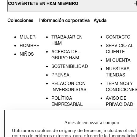
CONVIÉRTETE EN H&M MIEMBRO
Colecciones
Información corporativa
Ayuda
MUJER
TRABAJAR EN
CONTACTO
H&M
HOMBRE
SERVICIO AL
ACERCA DEL
CLIENTE
NIÑOS
GRUPO H&M
MI CUENTA
SOSTENIBILIDAD
NUESTRAS
PRENSA
TIENDAS
RELACIÓN CON
TÉRMINOS Y
INVERSONISTAS
CONDICIONE
POLÍTICA
AVISO DE
EMPRESARIAL
PRIVACIDAD
GIFT CARD
AVISO DE
Antes de empezar a comprar
COOKIES
Utilizamos cookies de origen y de terceros, incluidas otras 
rastreo de editores externos, para ofrecerle la funcionalid
LIBRO DE