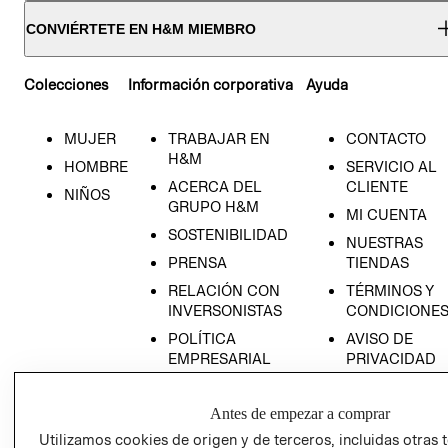
CONVIÉRTETE EN H&M MIEMBRO
Colecciones
Información corporativa
Ayuda
MUJER
TRABAJAR EN
CONTACTO
H&M
HOMBRE
SERVICIO AL
ACERCA DEL
CLIENTE
NIÑOS
GRUPO H&M
MI CUENTA
SOSTENIBILIDAD
NUESTRAS
PRENSA
TIENDAS
RELACIÓN CON
TÉRMINOS Y
INVERSONISTAS
CONDICIONE
POLÍTICA
AVISO DE
EMPRESARIAL
PRIVACIDAD
GIFT CARD
Antes de empezar a comprar
AVISO DE
COOKIES
Utilizamos cookies de origen y de terceros, incluidas otras 