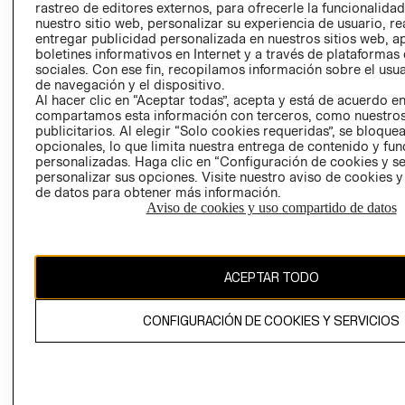
rastreo de editores externos, para ofrecerle la funcionalid
LIBRO DE
nuestro sitio web, personalizar su experiencia de usuario, rea
RECLAMACIO
entregar publicidad personalizada en nuestros sitios web, a
boletines informativos en Internet y a través de plataformas
sociales. Con ese fin, recopilamos información sobre el usua
de navegación y el dispositivo.
Al hacer clic en “Aceptar todas”, acepta y está de acuerdo e
compartamos esta información con terceros, como nuestros
publicitarios. Al elegir “Solo cookies requeridas”, se bloque
opcionales, lo que limita nuestra entrega de contenido y fu
Ecuador ($)
personalizadas. Haga clic en “Configuración de cookies y se
personalizar sus opciones. Visite nuestro aviso de cookies 
CAMBIAR REGIÓN
de datos para obtener más información.
Aviso de cookies y uso compartido de datos
El contenido de esta página web está protegido por copyright y es
ACEPTAR TODO
propiedad de H&M Hennes & Mauritz AB.
CONFIGURACIÓN DE COOKIES Y SERVICIOS